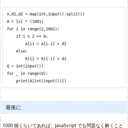
x,d1,d2 = map(int,input().split())

A = [x] * (1001)

for i in range(2,1001):

    if i % 2 == 0:

        A[i] = A[i-1] + d2

    else:

        A[i] = A[i-1] + d1

Q = int(input())

for _ in range(Q):

    print(A[int(input())])
最後に
1000 個くらいであれば、JavaScript でも問題なく解くこと