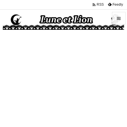

Feedly
RSS


メニュ

サイド

前へ

次へ

検索