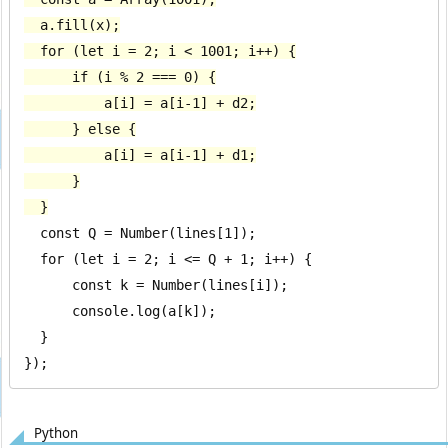
  a.fill(x);

  for (let i = 2; i < 1001; i++) {

      if (i % 2 === 0) {

          a[i] = a[i-1] + d2;

      } else {

          a[i] = a[i-1] + d1;

      }

  }
  const Q = Number(lines[1]);

  for (let i = 2; i <= Q + 1; i++) {

      const k = Number(lines[i]);

      console.log(a[k]);

  }

});
Python