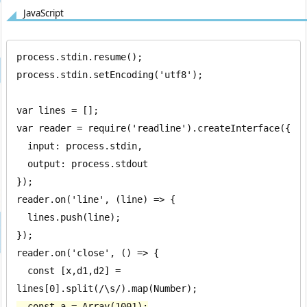
JavaScript
process.stdin.resume();

process.stdin.setEncoding('utf8');

var lines = [];

var reader = require('readline').createInterface({

  input: process.stdin,

  output: process.stdout

});

reader.on('line', (line) => {

  lines.push(line);

});

reader.on('close', () => {

  const [x,d1,d2] = 
  const a = Array(1001);
