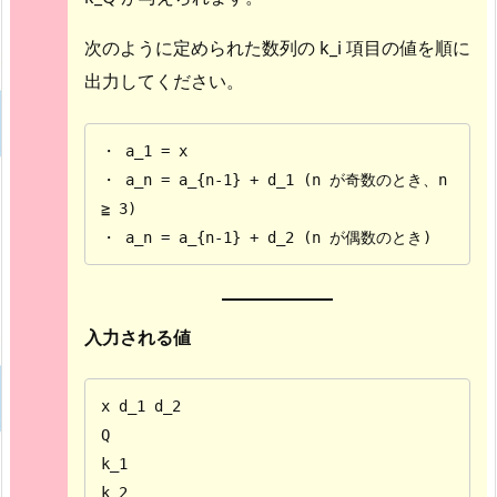
次のように定められた数列の k_i 項目の値を順に
出力してください。
・ a_1 = x 

・ a_n = a_{n-1} + d_1 (n が奇数のとき、n 
≧ 3) 

・ a_n = a_{n-1} + d_2 (n が偶数のとき)
入力される値
x d_1 d_2

Q

k_1

k_2
