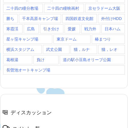
二十四の瞳分教場
二十四の瞳映画村
京セラドーム大阪
勝ち
千本高原キャンプ場
四国鉄道文化館
外付けHDD
寒霞渓
広島
引き分け
愛媛
戦力外
日本ハム
星ヶ窪キャンプ場
東京ドーム
椿まつり
横浜スタジアム
武丈公園
猫，ルナ
猫，レオ
葛根湯
負け
道の駅小豆島オリーブ公園
長曽池オートキャンプ場
ディスカッション