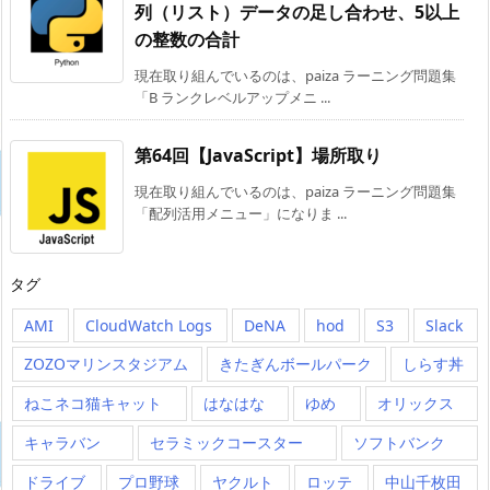
列（リスト）データの足し合わせ、5以上
の整数の合計
現在取り組んでいるのは、paiza ラーニング問題集
「B ランクレベルアップメニ ...
第64回【JavaScript】場所取り
現在取り組んでいるのは、paiza ラーニング問題集
「配列活用メニュー」になりま ...
タグ
AMI
CloudWatch Logs
DeNA
hod
S3
Slack
ZOZOマリンスタジアム
きたぎんボールパーク
しらす丼
ねこネコ猫キャット
はなはな
ゆめ
オリックス
キャラバン
セラミックコースター
ソフトバンク
ドライブ
プロ野球
ヤクルト
ロッテ
中山千枚田