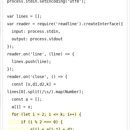
process.stdin.setEncoding('utf8');

var lines = [];

var reader = require('readline').createInterface({

  input: process.stdin,

  output: process.stdout

});

reader.on('line', (line) => {

  lines.push(line);

});

reader.on('close', () => {

  const [x,d1,d2,k] = 
lines[0].split(/\s/).map(Number);

  const a = [];

  for (let i = 2; i <= k; i++) {

      if (i % 2 === 0) {

          a[i] = a[i-1] + d2;
