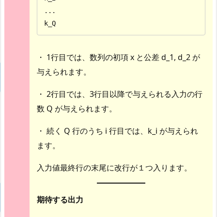
...

k_Q
・ 1行目では、数列の初項 x と公差 d_1, d_2 が
与えられます。
・ 2行目では、3行目以降で与えられる入力の行
数 Q が与えられます。
・ 続く Q 行のうち i 行目では、k_i が与えられ
ます。
入力値最終行の末尾に改行が１つ入ります。
期待する出力