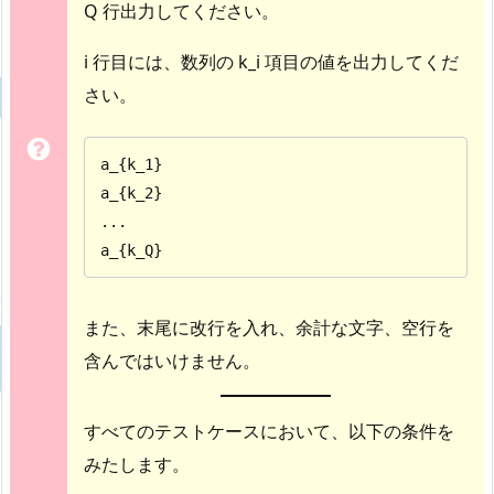
Q 行出力してください。
i 行目には、数列の k_i 項目の値を出力してくだ
さい。
a_{k_1}

a_{k_2}

...

a_{k_Q}
また、末尾に改行を入れ、余計な文字、空行を
含んではいけません。
すべてのテストケースにおいて、以下の条件を
みたします。