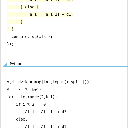
      } else {

          a[i] = a[i-1] + d1;

      }

  }
  console.log(a[k]);

});
Python
x,d1,d2,k = map(int,input().split())

A = [x] * (k+1)

for i in range(2,k+1):

    if i % 2 == 0:

        A[i] = A[i-1] + d2

    else:

        A[i] = A[i-1] + d1
