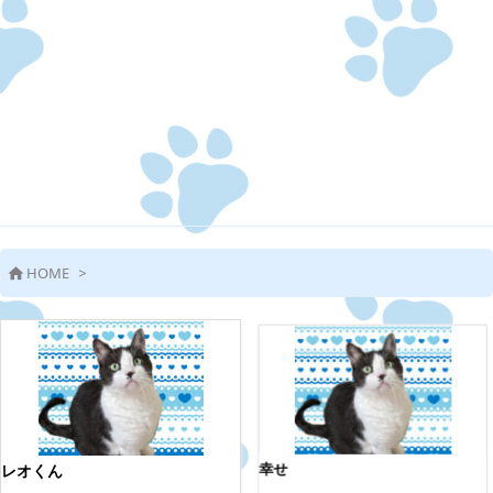
HOME
>

幸せ
レオくん