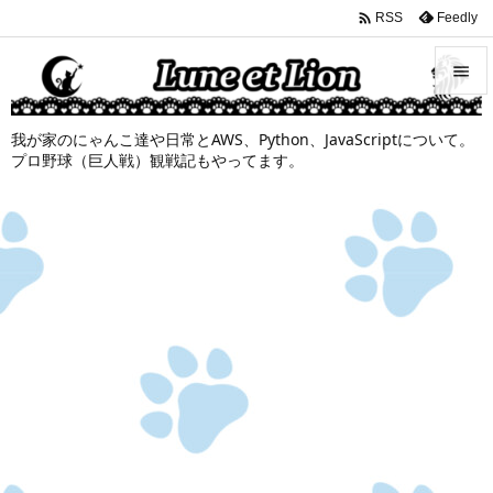

Feedly
RSS


我が家のにゃんこ達や日常とAWS、Python、JavaScriptについて。
メニュ
プロ野球（巨人戦）観戦記もやってます。

サイド

前へ

次へ

検索