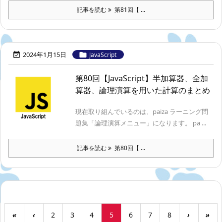
記事を読む
第81回【 ...
2024年1月15日


JavaScript
第80回【JavaScript】半加算器、全加
算器、論理演算を用いた計算のまとめ
現在取り組んでいるのは、paiza ラーニング問
題集「論理演算メニュー」になります。 pa ...
記事を読む
第80回【 ...
«
‹
2
3
4
5
6
7
8
›
»